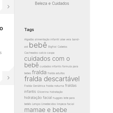
Beleza e Cuidados
o
Tags
Algodão
alimentação infantil
aloe vera
band-
bebê
aid
Bigfral
Cabelos
s
Cacheados
calcio
caspa
cuidados com o
bebê
cuidados infantis
formula para
fralda
bebes
fralda adultos
fralda descartável
fraldas
Fralda Geriátrica
fralda noturna
infantis
Glicerina
hidratação
hidratação facial
huggies
leite para
bebês
Lenços Umedecidos
limpeza facial
mamae e bebe