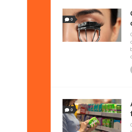
0
o
0