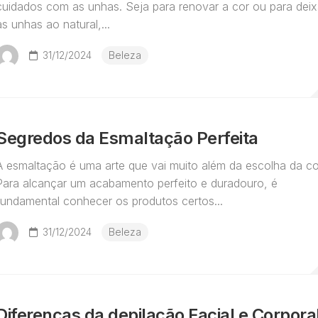
cuidados com as unhas. Seja para renovar a cor ou para deix
as unhas ao natural,...
31/12/2024
Beleza
Segredos da Esmaltação Perfeita
A esmaltação é uma arte que vai muito além da escolha da co
Para alcançar um acabamento perfeito e duradouro, é
fundamental conhecer os produtos certos...
31/12/2024
Beleza
Diferenças da depilação Facial e Corpora