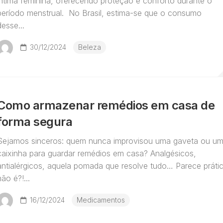
íntima feminina, oferecendo proteção e conforto durante o
período menstrual. No Brasil, estima-se que o consumo
desse...
30/12/2024
Beleza
Como armazenar remédios em casa de
forma segura
Sejamos sinceros: quem nunca improvisou uma gaveta ou u
caixinha para guardar remédios em casa? Analgésicos,
antialérgicos, aquela pomada que resolve tudo… Parece práti
não é?!...
16/12/2024
Medicamentos