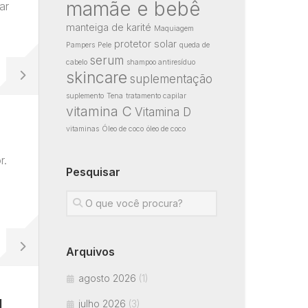
mamãe e bebê
ar
manteiga de karité
Maquiagem
protetor solar
Pampers
Pele
queda de
serum
cabelo
shampoo antiresíduo
skincare
suplementação
suplemento
Tena
tratamento capilar
vitamina C
Vitamina D
vitaminas
Óleo de coco
óleo de coco
r.
Pesquisar
Arquivos
agosto 2026
(1)
l
julho 2026
(3)