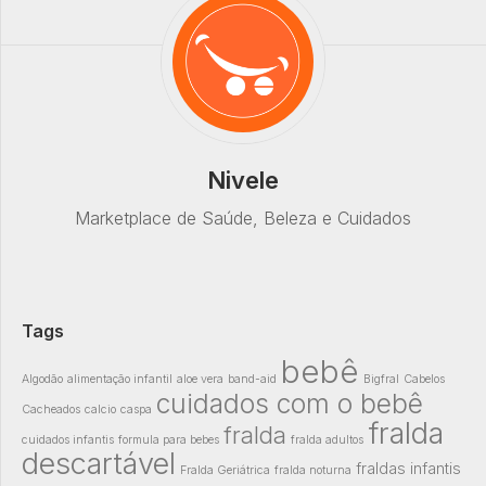
Nivele
Marketplace de Saúde, Beleza e Cuidados
Tags
bebê
Algodão
alimentação infantil
aloe vera
band-aid
Bigfral
Cabelos
cuidados com o bebê
Cacheados
calcio
caspa
fralda
fralda
cuidados infantis
formula para bebes
fralda adultos
descartável
fraldas infantis
Fralda Geriátrica
fralda noturna