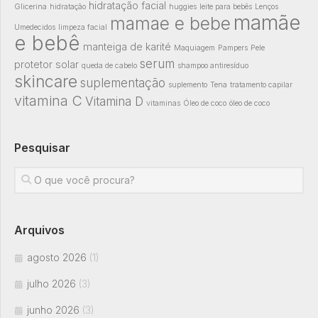
hidratação facial
Glicerina
hidratação
huggies
leite para bebês
Lenços
mamãe
mamae e bebe
Umedecidos
limpeza facial
e bebê
manteiga de karité
Maquiagem
Pampers
Pele
serum
protetor solar
queda de cabelo
shampoo antiresíduo
skincare
suplementação
suplemento
Tena
tratamento capilar
vitamina C
Vitamina D
vitaminas
Óleo de coco
óleo de coco
Pesquisar
Arquivos
agosto 2026
(1)
julho 2026
(3)
junho 2026
(3)