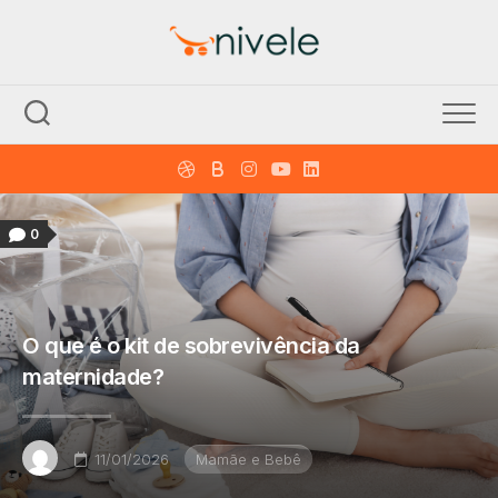
Skip
to
content
0
O que é o kit de sobrevivência da
maternidade?
11/01/2026
Mamãe e Bebê