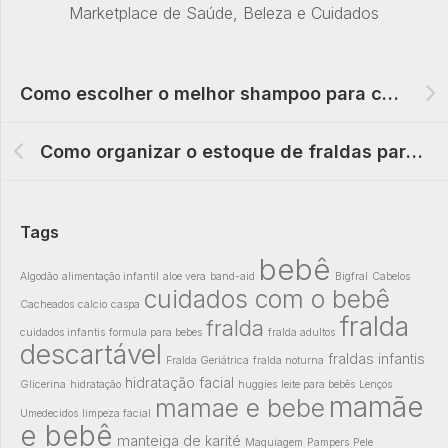
Marketplace de Saúde, Beleza e Cuidados
Como escolher o melhor shampoo para cabelos oleosos?
Como organizar o estoque de fraldas para o mês gastando menos?
Tags
bebê
Algodão
alimentação infantil
aloe vera
band-aid
Bigfral
Cabelos
cuidados com o bebê
Cacheados
calcio
caspa
fralda
fralda
cuidados infantis
formula para bebes
fralda adultos
descartável
fraldas infantis
Fralda Geriátrica
fralda noturna
hidratação facial
Glicerina
hidratação
huggies
leite para bebês
Lenços
mamãe
mamae e bebe
Umedecidos
limpeza facial
e bebê
manteiga de karité
Maquiagem
Pampers
Pele