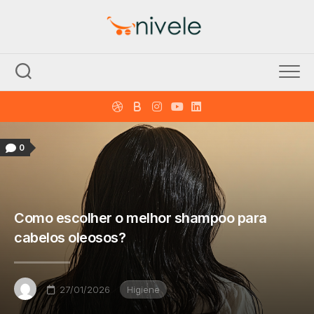
Skip
to
content
0
Como escolher o melhor shampoo para
cabelos oleosos?
27/01/2026
Higiene