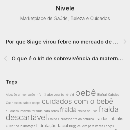
Nivele
Marketplace de Saúde, Beleza e Cuidados
Por que Siage virou febre no mercado de beleza?
O que é o kit de sobrevivência da maternidade?
Tags
bebê
Algodão
alimentação infantil
aloe vera
band-aid
Bigfral
Cabelos
cuidados com o bebê
Cacheados
calcio
caspa
fralda
fralda
cuidados infantis
formula para bebes
fralda adultos
descartável
fraldas infantis
Fralda Geriátrica
fralda noturna
hidratação facial
Glicerina
hidratação
huggies
leite para bebês
Lenços