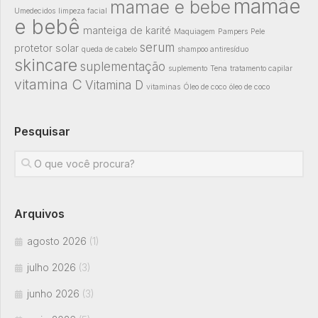
mamãe
mamae e bebe
Umedecidos
limpeza facial
e bebê
manteiga de karité
Maquiagem
Pampers
Pele
serum
protetor solar
queda de cabelo
shampoo antiresíduo
skincare
suplementação
suplemento
Tena
tratamento capilar
vitamina C
Vitamina D
vitaminas
Óleo de coco
óleo de coco
Pesquisar
Arquivos
agosto 2026
(1)
julho 2026
(3)
junho 2026
(3)