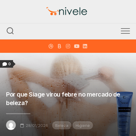
Skip
to
content
0
Por que Siage virou febre no mercado de
beleza?
28/01/2026
Beleza
Higiene