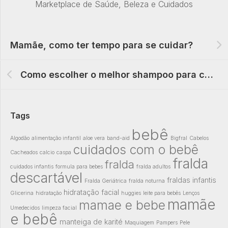
Marketplace de Saúde, Beleza e Cuidados
Mamãe, como ter tempo para se cuidar?
Como escolher o melhor shampoo para cabelos oleosos?
Tags
bebê
Algodão
alimentação infantil
aloe vera
band-aid
Bigfral
Cabelos
cuidados com o bebê
Cacheados
calcio
caspa
fralda
fralda
cuidados infantis
formula para bebes
fralda adultos
descartável
fraldas infantis
Fralda Geriátrica
fralda noturna
hidratação facial
Glicerina
hidratação
huggies
leite para bebês
Lenços
mamãe
mamae e bebe
Umedecidos
limpeza facial
e bebê
manteiga de karité
Maquiagem
Pampers
Pele