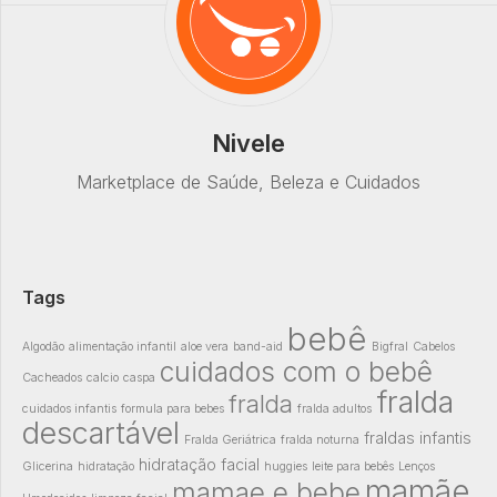
Nivele
Marketplace de Saúde, Beleza e Cuidados
Tags
bebê
Algodão
alimentação infantil
aloe vera
band-aid
Bigfral
Cabelos
cuidados com o bebê
Cacheados
calcio
caspa
fralda
fralda
cuidados infantis
formula para bebes
fralda adultos
descartável
fraldas infantis
Fralda Geriátrica
fralda noturna
hidratação facial
Glicerina
hidratação
huggies
leite para bebês
Lenços
mamãe
mamae e bebe