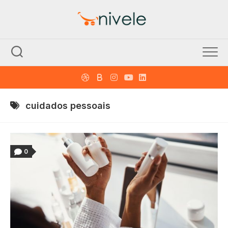
Skip
to
content
cuidados pessoais
0