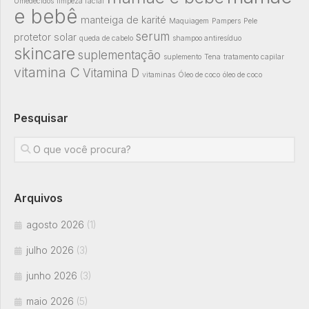
Umedecidos
limpeza facial
e bebê
manteiga de karité
Maquiagem
Pampers
Pele
serum
protetor solar
queda de cabelo
shampoo antiresíduo
skincare
suplementação
suplemento
Tena
tratamento capilar
vitamina C
Vitamina D
vitaminas
Óleo de coco
óleo de coco
Pesquisar
Arquivos
agosto 2026
(1)
julho 2026
(3)
junho 2026
(3)
maio 2026
(5)