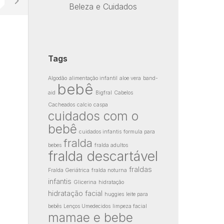
Beleza e Cuidados
Tags
Algodão
alimentação infantil
aloe vera
band-
bebê
aid
Bigfral
Cabelos
Cacheados
calcio
caspa
cuidados com o
bebê
cuidados infantis
formula para
fralda
bebes
fralda adultos
fralda descartável
fraldas
Fralda Geriátrica
fralda noturna
infantis
Glicerina
hidratação
hidratação facial
huggies
leite para
bebês
Lenços Umedecidos
limpeza facial
mamae e bebe