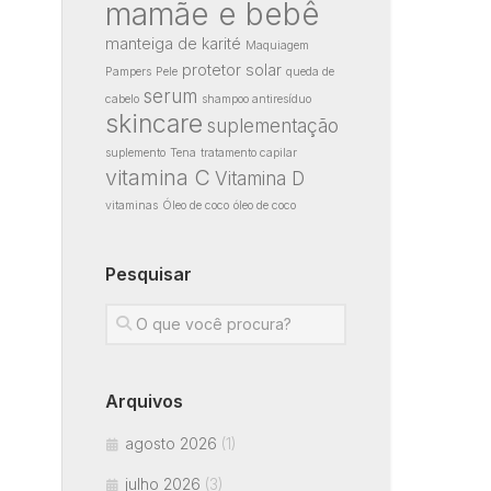
mamãe e bebê
manteiga de karité
Maquiagem
protetor solar
Pampers
Pele
queda de
serum
cabelo
shampoo antiresíduo
skincare
suplementação
suplemento
Tena
tratamento capilar
vitamina C
Vitamina D
vitaminas
Óleo de coco
óleo de coco
Pesquisar
Arquivos
agosto 2026
(1)
julho 2026
(3)