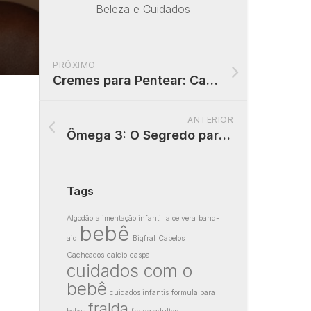
Beleza e Cuidados
PRÓXIMO
Cremes para Pentear: Cabelos Hidratados, Definidos e Perfeitos
ANTERIOR
Ômega 3: O Segredo para um Coração Saudável e Mente Ativa
Tags
Algodão
alimentação infantil
aloe vera
band-
bebê
aid
Bigfral
Cabelos
Cacheados
calcio
caspa
cuidados com o
bebê
cuidados infantis
formula para
fralda