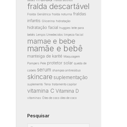
bebes
fralda adultos
fralda descartável
fraldas
Fralda Geriátrica
fralda noturna
infantis
Glicerina
hidratação
hidratação facial
huggies
leite para
bebês
Lenços Umedecidos
limpeza facial
mamae e bebe
mamãe e bebê
manteiga de karité
Maquiagem
protetor solar
Pampers
Pele
queda de
serum
cabelo
shampoo antiresíduo
skincare
suplementação
suplemento
Tena
tratamento capilar
vitamina C
Vitamina D
vitaminas
Óleo de coco
óleo de coco
Pesquisar