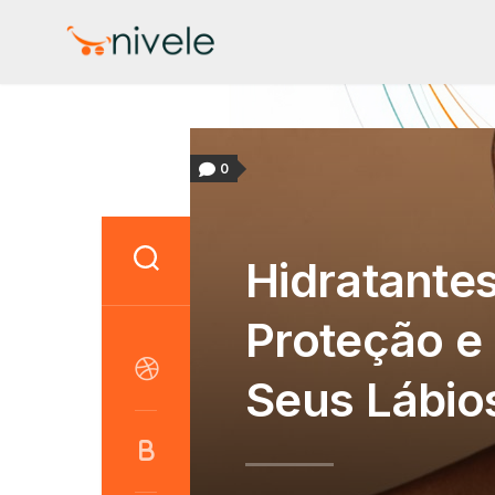
Skip
to
content
0
Hidratantes
Proteção e
Seus Lábio