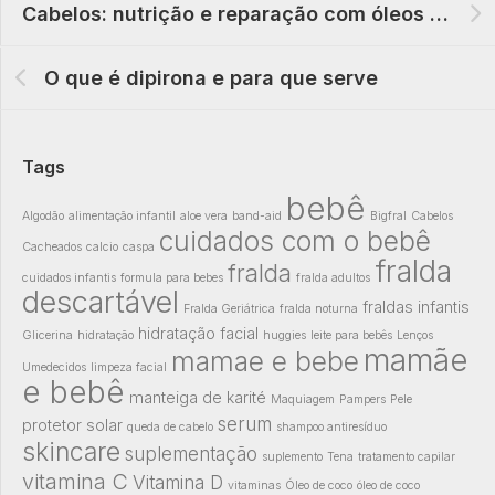
Cabelos: nutrição e reparação com óleos finalizadores
O que é dipirona e para que serve
Tags
bebê
Algodão
alimentação infantil
aloe vera
band-aid
Bigfral
Cabelos
cuidados com o bebê
Cacheados
calcio
caspa
fralda
fralda
cuidados infantis
formula para bebes
fralda adultos
descartável
fraldas infantis
Fralda Geriátrica
fralda noturna
hidratação facial
Glicerina
hidratação
huggies
leite para bebês
Lenços
mamãe
mamae e bebe
Umedecidos
limpeza facial
e bebê
manteiga de karité
Maquiagem
Pampers
Pele
serum
protetor solar
queda de cabelo
shampoo antiresíduo
skincare
suplementação
suplemento
Tena
tratamento capilar
vitamina C
Vitamina D
vitaminas
Óleo de coco
óleo de coco