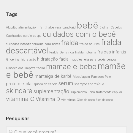
Tags
bebê
Algodão
alimentação infantil
aloe vera
band-aid
Bigfral
Cabelos
cuidados com o bebê
Cacheados
calcio
caspa
fralda
fralda
cuidados infantis
formula para bebes
fralda adultos
descartável
fraldas infantis
Fralda Geriátrica
fralda noturna
hidratação facial
Glicerina
hidratação
huggies
leite para bebês
Lenços
mamãe
mamae e bebe
Umedecidos
limpeza facial
e bebê
manteiga de karité
Maquiagem
Pampers
Pele
serum
protetor solar
queda de cabelo
shampoo antiresíduo
skincare
suplementação
suplemento
Tena
tratamento capilar
vitamina C
Vitamina D
vitaminas
Óleo de coco
óleo de coco
Pesquisar