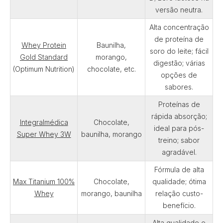
versão neutra.
Alta concentração
de proteína de
Whey Protein
Baunilha,
soro do leite; fácil
Gold Standard
morango,
digestão; várias
(Optimum Nutrition)
chocolate, etc.
opções de
sabores.
Proteínas de
rápida absorção;
Integralmédica
Chocolate,
ideal para pós-
Super Whey 3W
baunilha, morango
treino; sabor
agradável.
Fórmula de alta
Max Titanium 100%
Chocolate,
qualidade; ótima
Whey
morango, baunilha
relação custo-
benefício.
Alta qualidade e