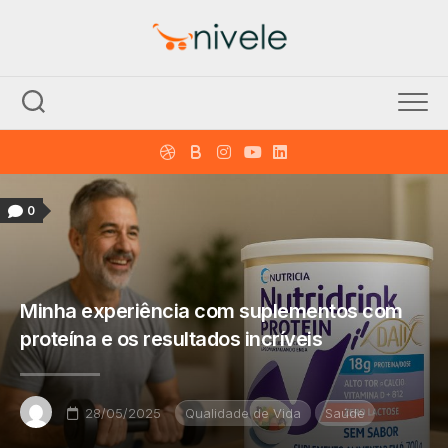
Skip
to
content
0
Minha experiência com suplementos com
proteína e os resultados incríveis
28/05/2025
Qualidade de Vida
Saúde