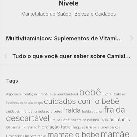
Nivele
Marketplace de Saúde, Beleza e Cuidados
Multivitamínicos: Suplementos de Vitaminas e Minerais Essenciais
Tudo o que você quer saber sobre Camisinhas e Lubrificantes
Tags
bebê
Algodão
alimentação infantil
aloe vera
band-aid
Bigfral
Cabelos
cuidados com o bebê
Cacheados
calcio
caspa
fralda
fralda
cuidados infantis
formula para bebes
fralda adultos
descartável
fraldas infantis
Fralda Geriátrica
fralda noturna
hidratação facial
Glicerina
hidratação
huggies
leite para bebês
Lenços
mamãe
mamae e bebe
Umedecidos
limpeza facial